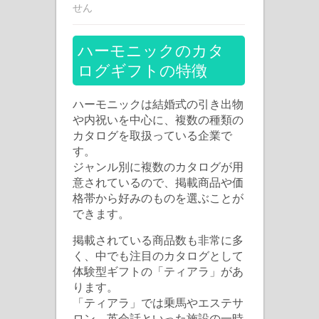
ー
せん
モ
ニ
ハーモニックのカタ
ッ
ログギフトの特徴
ク
の
ハーモニックは結婚式の引き出物
カ
や内祝いを中心に、複数の種類の
カタログを取扱っている企業で
タ
す。
ロ
ジャンル別に複数のカタログが用
グ
意されているので、掲載商品や価
ギ
格帯から好みのものを選ぶことが
フ
できます。
ト
掲載されている商品数も非常に多
は
く、中でも注目のカタログとして
体験型ギフトの「ティアラ」があ
ります。
「ティアラ」では乗馬やエステサ
ロン、英会話といった施設の一時