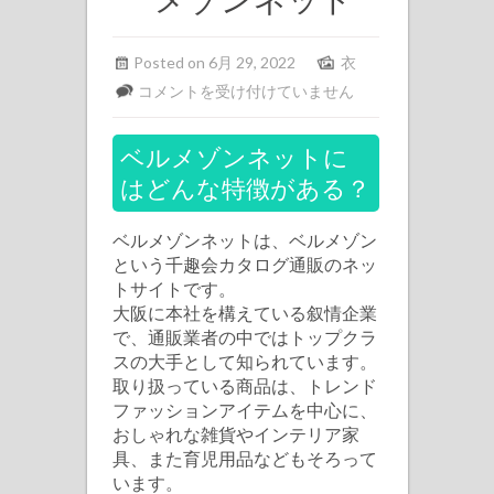
Posted on 6月 29, 2022
衣
フ
コメントを受け付けていません
ァ
ッ
ベルメゾンネットに
シ
はどんな特徴がある？
ョ
ン・
ベルメゾンネットは、ベルメゾン
コ
という千趣会カタログ通販のネッ
トサイトです。
ス
大阪に本社を構えている叙情企業
メ・
で、通販業者の中ではトップクラ
ブ
スの大手として知られています。
ラ
取り扱っている商品は、トレンド
ン
ファッションアイテムを中心に、
おしゃれな雑貨やインテリア家
ド
具、また育児用品などもそろって
な
います。
ど