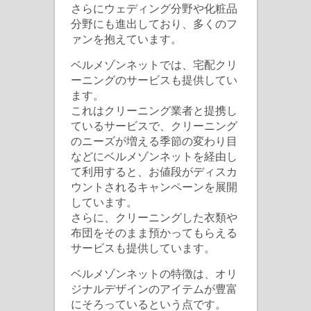
さらにウェディング分野や化粧品
の
分野にも進出しており、多くのフ
カ
ァンを抱えています。
タ
ベルメゾンネットでは、宅配クリ
ロ
ーニングのサービスも提供してい
グ
ます。
通
これはクリーニング業者と提携し
ているサービスで、クリーニング
販
のニーズが増える季節の変わり目
サ
などにベルメゾンネットを経由し
イ
て利用すると、お値段がディスカ
ト
ウントされるキャンペーンを展開
ベ
しています。
ル
さらに、クリーニングした衣類や
布団をそのまま預かってもらえる
メ
サービスも提供しています。
ゾ
ン
ベルメゾンネットの特徴は、オリ
ネ
ジナルデザインのアイテムが豊富
にそろっているという点です。
ッ