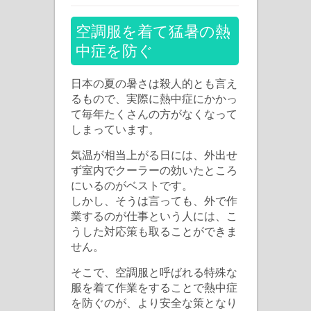
中
症
空調服を着て猛暑の熱
予
中症を防ぐ
防
に
日本の夏の暑さは殺人的とも言え
も
るもので、実際に熱中症にかかっ
て毎年たくさんの方がなくなって
人
しまっています。
気
の
気温が相当上がる日には、外出せ
ず室内でクーラーの効いたところ
空
にいるのがベストです。
調
しかし、そうは言っても、外で作
服
業するのが仕事という人には、こ
の
うした対応策も取ることができま
選
せん。
び
そこで、空調服と呼ばれる特殊な
方
服を着て作業をすることで熱中症
は
を防ぐのが、より安全な策となり