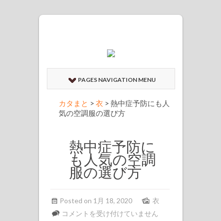
PAGES NAVIGATION MENU
カタまと
>
衣
>
熱中症予防にも人
気の空調服の選び方
熱中症予防に
も人気の空調
服の選び方
Posted on 1月 18, 2020
衣
熱
コメントを受け付けていません