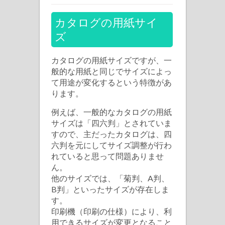
ロ
グ
カタログの用紙サイ
の
ズ
用
紙
カタログの用紙サイズですが、一
に
般的な用紙と同じでサイズによっ
て用途が変化するという特徴があ
つ
ります。
い
て
例えば、一般的なカタログの用紙
サイズは「四六判」とされていま
は
すので、主だったカタログは、四
六判を元にしてサイズ調整が行わ
れていると思って問題ありませ
ん。
他のサイズでは、「菊判、A判、
B判」といったサイズが存在しま
す。
印刷機（印刷の仕様）により、利
用できるサイズが変更となること