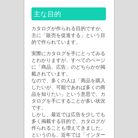
ロ
グ
主な目的
が
作
カタログが作られる目的ですが、
主に「販売を促進する」という目
ら
的で作られています。
れ
る
実際にカタログを手にとってみる
目
とわかりますが、すべてのページ
に「商品、広告」のどちらかが掲
的
載されています。
は
なので、多くの人は「商品を購入
したいが、可能であれば多くの商
品を知りたい」という意思で、カ
タログを手にすることが多い状況
です。
しかし、最近では広告を少しでも
多く掲載する目的で、カタログが
作られることも増えてきました。
というのも、近年では「インター