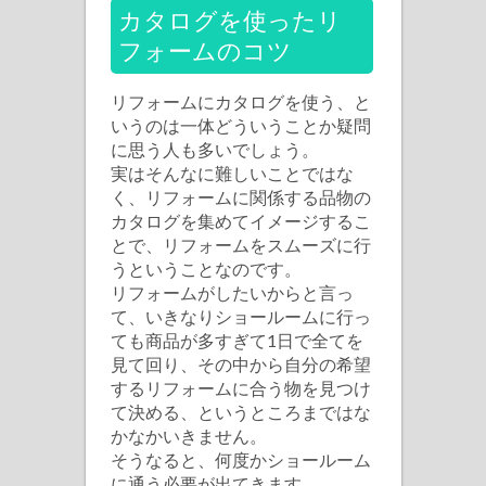
ォ
カタログを使ったリ
ー
フォームのコツ
ム
の
リフォームにカタログを使う、と
カ
いうのは一体どういうことか疑問
に思う人も多いでしょう。
タ
実はそんなに難しいことではな
ロ
く、リフォームに関係する品物の
グ
カタログを集めてイメージするこ
は
とで、リフォームをスムーズに行
うということなのです。
リフォームがしたいからと言っ
て、いきなりショールームに行っ
ても商品が多すぎて1日で全てを
見て回り、その中から自分の希望
するリフォームに合う物を見つけ
て決める、というところまではな
かなかいきません。
そうなると、何度かショールーム
に通う必要が出てきます。