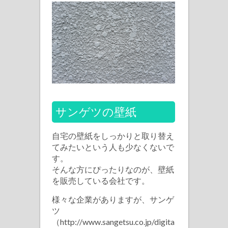
を
チ
ェ
ッ
ク
し
よ
う
サンゲツの壁紙
は
自宅の壁紙をしっかりと取り替え
てみたいという人も少なくないで
す。
そんな方にぴったりなのが、壁紙
を販売している会社です。
様々な企業がありますが、サンゲ
ツ
（http://www.sangetsu.co.jp/digital_book/cloth/