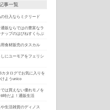
記事一覧
品の仕入ならミクリード
合通販ならではの豊富なラ
ンナップのはぴねすくらぶ
務用食材販売のタスカル
らしにユーモアをフェリシ
EBカタログでお気に入りを
けようunico
そでは買えない優れモノを
介8時だよ！通販生活
具や生活雑貨のディノス