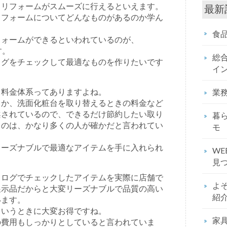
きリフォームがスムーズに行えるといえます。
最新
リフォームについてどんなものがあるのか学ん
食
フォームができるといわれているのが、
す。
総
ログをチェックして最適なものを作りたいです
イ
る料金体系ってありますよね。
業
とか、洗面化粧台を取り替えるときの料金など
案されているので、できるだけ節約したい取り
暮
うのは、かなり多くの人が確かだと言われてい
モ
リーズナブルで最適なアイテムを手に入れられ
W
見つ
タログでチェックしたアイテムを実際に店舗で
よ
展示品だからと大変リーズナブルで品質の高い
紹
います。
というときに大変お得ですね。
家
の費用もしっかりとしていると言われていま