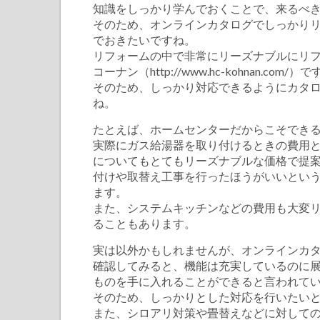
知識をしっかり学んでおくことで、来るべ
す
そのため、オンラインカタログでしっかり
る
でおきたいですね。
リフォームの中で非常にリーズナブルにリ
あ
コーナン（http://www.hc-kohnan.com/）で
れ
そのため、しっかり対応できるようにカタ
こ
ね。
れ
たとえば、ホームセンターだからこそでき
を
実際にガス給湯器を取り付けるときの費用
は
についてもとてもリーズナブルな価格で提
付けや取替え工事を行ったほうがいいとい
ます。
また、システムキッチンなどの費用も大変
ることもあります。
実は以外かもしれませんが、オンラインカ
確認してみると、機能は充実しているのに
ものを手に入れることができると言われて
そのため、しっかりとした対応を行いたい
また、シロアリ対策や畳替えなどに対して