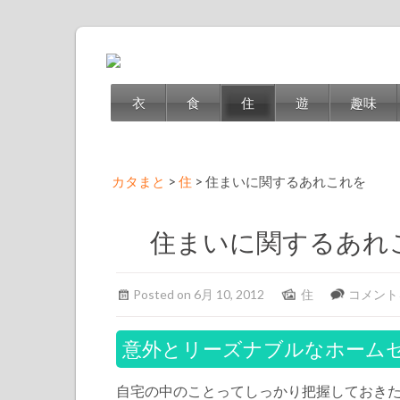
衣
食
住
遊
趣味
カタまと
>
住
>
住まいに関するあれこれを
住まいに関するあれ
住
Posted on 6月 10, 2012
住
コメント
ま
い
意外とリーズナブルなホーム
に
自宅の中のことってしっかり把握しておき
関