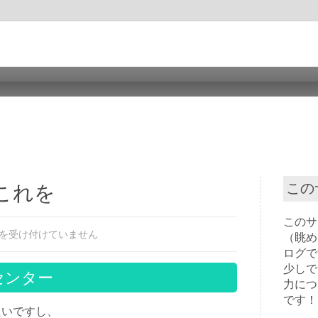
この
これを
このサ
を受け付けていません
（眺め
ログで
少しで
センター
力につ
です！
たいですし、