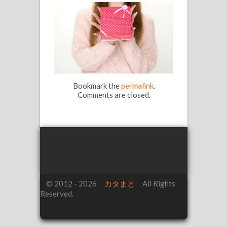
Bookmark the
permalink
.
Comments are closed.
© 2012 - 2026
カタまと
All Rights
Reserved.